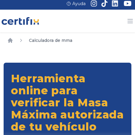
Ayuda
Calculadora de mma
Home
Herramienta
online para
verificar la Masa
Máxima autorizada
de tu vehículo