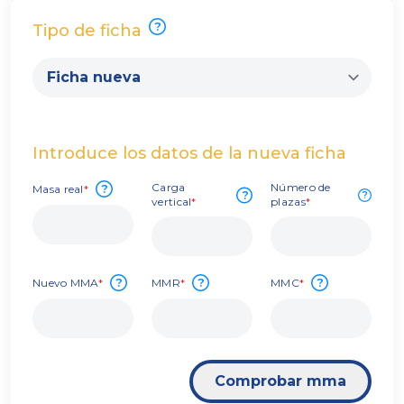
?
Tipo de ficha
Introduce los datos de la nueva ficha
Carga
Número de
?
Masa real
?
?
vertical
plazas
?
?
?
Nuevo MMA
MMR
MMC
Comprobar mma